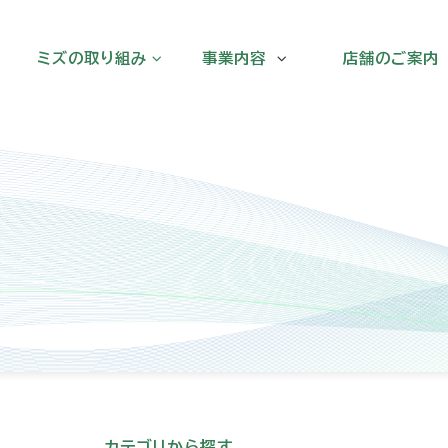
ミズの取り組み
事業内容
店舗のご案内
ミズの取り組み
溝上薬局
健康長寿実践塾
LAWSON+MIZ
地域の健康増進に向けた連携
みずがいえ
MIZ COSME
ブラリ
漢方みず堂
カテゴリから探す