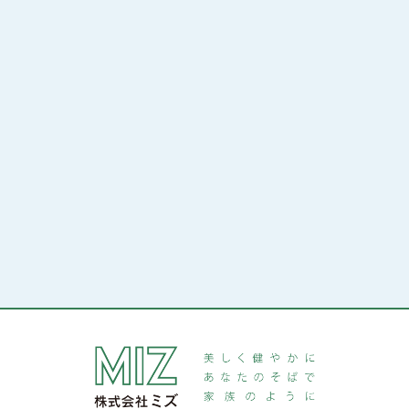
鳥栖・三養基
福岡
筑後
北九州
長崎
熊本
関東