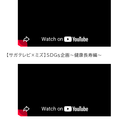
【サガテレビ×ミズ】SDGｓ企画～健康長寿編～