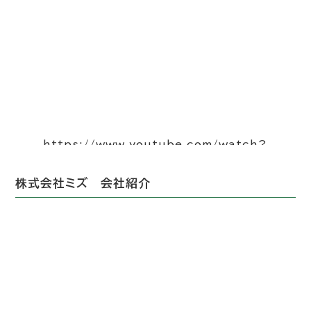
https://www.youtube.com/watch?
v=BRyOWcb1AF0&t=2s
株式会社ミズ 会社紹介