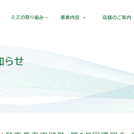
ミズの取り組み
事業内容
店舗のご案内
ミズの取り組み
溝上薬局
健康長寿実践塾
LAWSON+MIZ
知らせ
地域の健康増進に向けた連携
みずがいえ
MIZ COSME
ブラリ
漢方みず堂